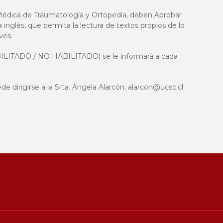
 Médica de Traumatología y Ortopedia, deben Aprobar
nglés, que permita la lectura de textos propios de lo
ves.
BILITADO / NO HABILITADO) se le informará a cada
e dirigirse a la Srta. Ángela Alarcón,
alarcon@ucsc.cl