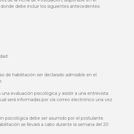
avés de la Ficha de Postulación, disponible en el
cl, donde debe incluir los siguientes antecedentes:
idad
eso de habilitación ser declarado admisible en el
e.
una evaluación psicológica y asistir a una entrevista
 cual será informadas por vía correo electrónico una vez
ón psicológica debe ser asumido por el postulante.
bilitación se llevará a cabo durante la semana del 20