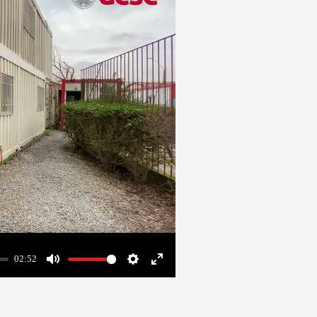
02:52
Mute
Settings
Enter
fullscreen